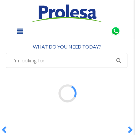
text.skipToContent
text.skipToNavigation
×
WHAT DO YOU NEED TODAY?