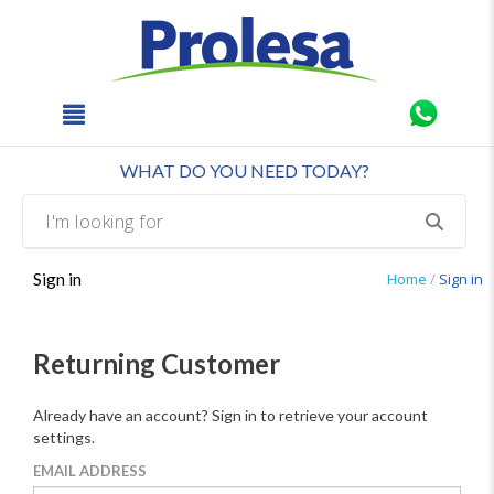
text.skipToContent
text.skipToNavigation
×
WHAT DO YOU NEED TODAY?
Sign in
Home
Sign in
Returning Customer
Already have an account? Sign in to retrieve your account
settings.
EMAIL ADDRESS